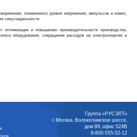
напряжения, пониженного уровня напряжения, импульсов и помех,
ия синусоидальности.
ет оптимизации и повышению производительности производства,
зноса оборудования, сокращения расходов на электроэнергию и
Группа «РУСЭЛТ»
г. Москва
,
Волоколамское шоссе,
дом 89, офис 524В
и
8-800-555-52-12
атели