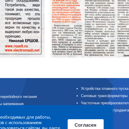
Устройства плавного пуска
Силовые трансформаторы
перебойного питания
Частотные преобразовател
ы напряжения
Асинхронные электродвиг
ые модули
СОПТ
ов с использованием
Согласен
льные устройства
ользоваться сайтом, вы даете