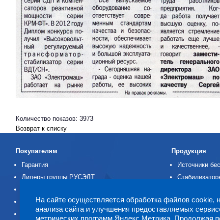
Количество показов: 3973
Возврат к списку
Покупателям
Продукция
Гарантия
Источники бес
Дилеры группы РУСЭЛТ
Стабилизатор
Заявка на ремонт
Аккумуляторн
На сайте осуществляется обработка файлов cookie, необходимых для работы,
Опросные листы
ПАРН
анализа сайта и улучшения предоставляемых сервис
Сертификаты
Распределите
метрических программ Яндекс.Метрика. Продолжая п