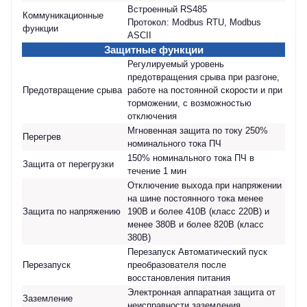
Встроенный RS485
Коммуникационные
Протокол: Modbus RTU, Modbus
функции
ASCII
Защитные функции
Регулируемый уровень
предотвращения срыва при разгоне,
Предотвращение срыва
работе на постоянной скорости и при
торможении, с возможностью
отключения
Мгновенная защита по току 250%
Перегрев
номинального тока ПЧ
150% номинального тока ПЧ в
Защита от перегрузки
течение 1 мин
Отключение выхода при напряжении
на шине постоянного тока менее
Защита по напряжению
190В и более 410В (класс 220В) и
менее 380В и более 820В (класс
380В)
Перезапуск Автоматический пуск
Перезапуск
преобразователя после
восстановления питания
Электронная аппаратная защита от
Заземление
неисправности заземления