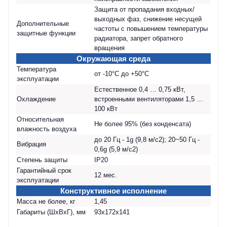
Защита от пропадания входных/
выходных фаз, снижение несущей
Дополнительные
частоты с повышением температуры
защитные функции
радиатора, запрет обратного
вращения
Окружающая среда
Температура
от -10°С до +50°С
эксплуатации
Естественное 0,4 … 0,75 кВт,
Охлаждение
встроенными вентиляторами 1,5 …
100 кВт
Относительная
Не более 95% (без конденсата)
влажность воздуха
до 20 Гц - 1g (9,8 м/с
2
); 20~50 Гц -
Вибрация
0,6g (5,9 м/с
2
)
Степень защиты
IP20
Гарантийный срок
12 мес.
эксплуатации
Конструктивное исполнение
Масса не более, кг
1,45
Габариты (ШхВхГ), мм
93x172x141