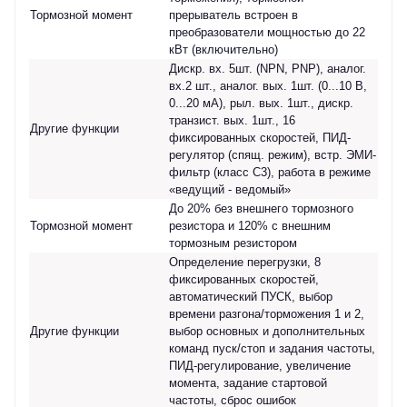
Тормозной момент
прерыватель встроен в
преобразователи мощностью до 22
кВт (включительно)
Дискр. вх. 5шт. (NPN, PNP), аналог.
вх.2 шт., аналог. вых. 1шт. (0...10 В,
0...20 мА), рыл. вых. 1шт., дискр.
транзист. вых. 1шт., 16
Другие функции
фиксированных скоростей, ПИД-
регулятор (спящ. режим), встр. ЭМИ-
фильтр (класс С3), работа в режиме
«ведущий - ведомый»
До 20% без внешнего тормозного
Тормозной момент
резистора и 120% с внешним
тормозным резистором
Определение перегрузки, 8
фиксированных скоростей,
автоматический ПУСК, выбор
времени разгона/торможения 1 и 2,
Другие функции
выбор основных и дополнительных
команд пуск/стоп и задания частоты,
ПИД-регулирование, увеличение
момента, задание стартовой
частоты, сброс ошибок