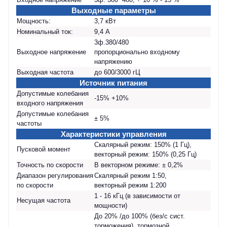
Выходные параметры
Мощность:
3,7 кВт
Номинальный ток:
9,4 А
3ф.380/480
Выходное напряжение
пропорционально входному
напряжению
Выходная частота
до 600/3000 гЦ
Источник питания
Допустимые колебания
-15% +10%
входного напряжения
Допустимые колебания
± 5%
частоты
Характеристики управления
Скалярный режим: 150% (1 Гц),
Пусковой момент
векторный режим: 150% (0,25 Гц)
Точность по скорости
В векторном режиме: ± 0,2%
Диапазон регулирования
Скалярный режим 1:50,
по скорости
векторный режим 1:200
1 - 16 кГц (в зависимости от
Несущая частота
мощности)
До 20% /до 100% (без/с сист.
торможения), тормозной