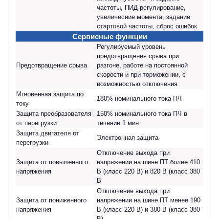
частоты, ПИД-регулирование,
увеличесние момента, задание
стартовой частоты, сброс ошибок
Сервисные функции
Регулируемый уровень
предотвращения срыва при
Предотвращение срыва
разгоне, работе на постоянной
скорости и при торможении, с
возможностью отключения
Мгновенная защита по
180% номинального тока ПЧ
току
Защита преобразователя
150% номинального тока ПЧ в
от перегрузки
течении 1 мин
Защита двигателя от
Электронная защита
перегрузки
Отключение выхода при
Защита от повышенного
напряжении на шине ПТ более 410
напряжения
В (класс 220 В) и 820 В (класс 380
В
Отключение выхода при
Защита от пониженного
напряжении на шине ПТ менее 190
напряжения
В (класс 220 В) и 380 В (класс 380
В)