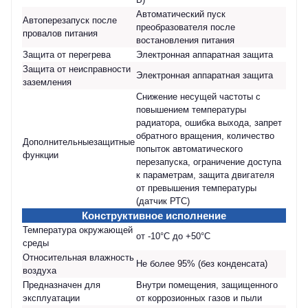
Автоматический пуск
Автоперезапуск после
преобразователя после
провалов питания
востановления питания
Защита от перегрева
Электронная аппаратная защита
Защита от неисправности
Электронная аппаратная защита
заземления
Снижение несущей частоты с
повышением температуры
радиатора, ошибка выхода, запрет
обратного вращения, количество
Дополнительныезащитные
попыток автоматического
функции
перезапуска, ограничение доступа
к параметрам, защита двигателя
от превышения температуры
(датчик РТС)
Конструктивное исполнение
Температура окружающей
от -10°С до +50°С
среды
Относительная влажность
Не более 95% (без конденсата)
воздуха
Предназначен для
Внутри помещения, защищенного
эксплуатации
от коррозионных газов и пыли