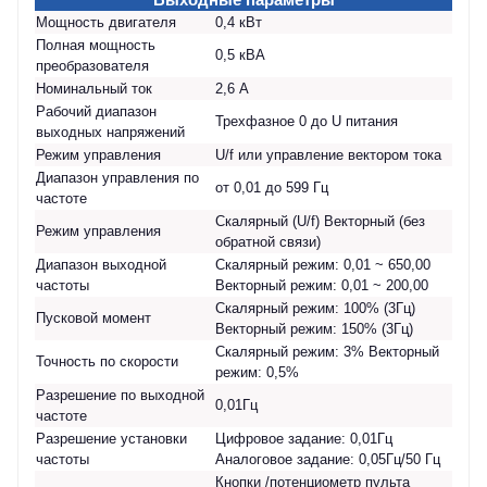
Мощность двигателя
0,4 кВт
Полная мощность
0,5 кВА
преобразователя
Номинальный ток
2,6 А
Рабочий диапазон
Трехфазное 0 до U питания
выходных напряжений
Режим управления
U/f или управление вектором тока
Диапазон управления по
от 0,01 до 599 Гц
частоте
Скалярный (U/f) Векторный (без
Режим управления
обратной связи)
Диапазон выходной
Скалярный режим: 0,01 ~ 650,00
частоты
Векторный режим: 0,01 ~ 200,00
Скалярный режим: 100% (3Гц)
Пусковой момент
Векторный режим: 150% (3Гц)
Скалярный режим: 3% Векторный
Точность по скорости
режим: 0,5%
Разрешение по выходной
0,01Гц
частоте
Разрешение установки
Цифровое задание: 0,01Гц
частоты
Аналоговое задание: 0,05Гц/50 Гц
Кнопки /потенциометр пульта