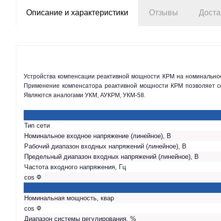
Описание и характеристики
Отзывы
Доста
Устройства компенсации реактивной мощности КРМ на номинальное напряжение 0,4 кВ, мощностью от 10 до 1000 кВАр, предназначены для автоматического регулирования коэффициента реактивной мощности.
Применение компенсатора реактивной мощности КРМ позволяет сок
Являются аналогами УКМ, АУКРМ, УКМ-58.
Тип сети
Номинальное входное напряжение (линейное), В
Рабочий диапазон входных напряжений (линейное), В
Предельный диапазон входных напряжений (линейное), В
Частота входного напряжения, Гц
cos Ф
Номинальная мощность, квар
cos Ф
Диапазон системы регулирования, %