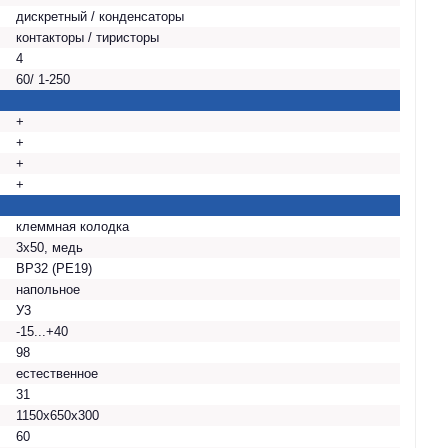
дискретный / конденсаторы
контакторы / тиристоры
4
60/ 1-250
+
+
+
+
клеммная колодка
3х50, медь
ВР32 (РЕ19)
напольное
У3
-15...+40
98
естественное
31
1150х650х300
60