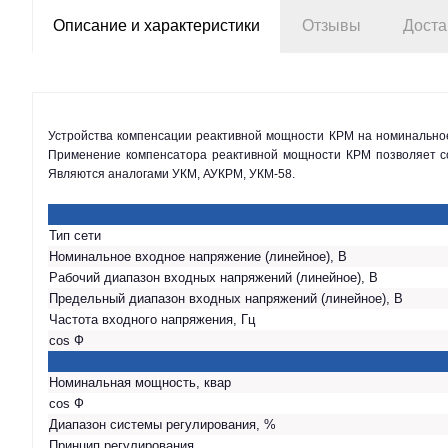
Описание и характеристики
Отзывы
Доста
Устройства компенсации реактивной мощности КРМ на номинальное напряжение 0,4 кВ, мощностью от 10 до 1000 кВАр, предназначены для автоматического регулирования коэффициента реактивной мощности.
Применение компенсатора реактивной мощности КРМ позволяет сок
Являются аналогами УКМ, АУКРМ, УКМ-58.
Тип сети
Номинальное входное напряжение (линейное), В
Рабочий диапазон входных напряжений (линейное), В
Предельный диапазон входных напряжений (линейное), В
Частота входного напряжения, Гц
cos Ф
Номинальная мощность, квар
cos Ф
Диапазон системы регулирования, %
Принцип регулирования