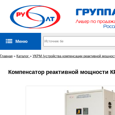
Меню
Главная
»
Каталог
»
УКРМ (устройства компенсации реактивной мощнос
Компенсатор реактивной мощности КРМ