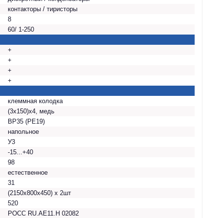
контакторы / тиристоры
8
60/ 1-250
+
+
+
+
клеммная колодка
(3х150)х4, медь
ВР35 (РЕ19)
напольное
У3
-15...+40
98
естественное
31
(2150х800х450) х 2шт
520
РОСС RU.AE11.H 02082