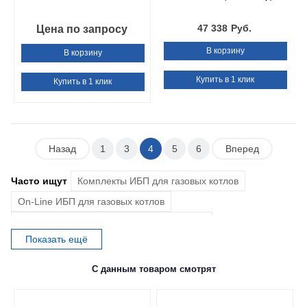
47 338
Руб.
Цена по запросу
В корзину
В корзину
Купить в 1 клик
Купить в 1 клик
Назад
1
3
4
5
6
Вперед
Часто ищут
Комплекты ИБП для газовых котлов
On-Line ИБП для газовых котлов
ИБП для газовых котлов с аккумулятором
Показать ещё
ИБП для газовых котлов со встроенным аккумулятором
ИБП для газовых котлов с внешним аккумулятором
С данным товаром смотрят
ИБП для газовых котлов 1000 Вт
Комплекты ИБП с внешним аккумулятором