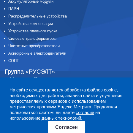
Аккумуляторные модули
ПАРН
Распределительные устройства
Устройства компенсации
Устройства плавного пуска
Силовые трансформаторы
Частотные преобразователи
Асинхронные электродвигатели
СОПТ
Группа «РУСЭЛТ»
г. Москва
,
Волоколамское шоссе,
дом 89, офис 524В
На сайте осуществляется обработка файлов cookie,
8-800-555-52-12
необходимых для работы, анализа сайта и улучшения
+7 (495) 641-01-10
предоставляемых сервисов с использованием
метрических программ Яндекс.Метрика. Продолжая
+7 (812) 309-25-07
пользоваться сайтом, вы даете
согласие
на
info@ruselt.ru
использование данных технологий.
Согласен
ИНН: 7103041227
©
АО «ЭЛЕКТРОМАШ»
, 2005
2026